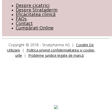
Despre cicatrici
Despre Strataderm
Eficacitatea clinică
FAQs
Contact
Cumpărați Online
Copyright © 2018 - Stratpharma AG |
Condiții De
CONTACTAȚI-NE
Utilizare
|
Politica privind confidențialitatea și cookie-
urile
|
Probleme juridice legate de marcă
Stratpharma AG
Aeschenvorstadt 57
4051 Basel
Elveția
FORMULAR DE CONTACT