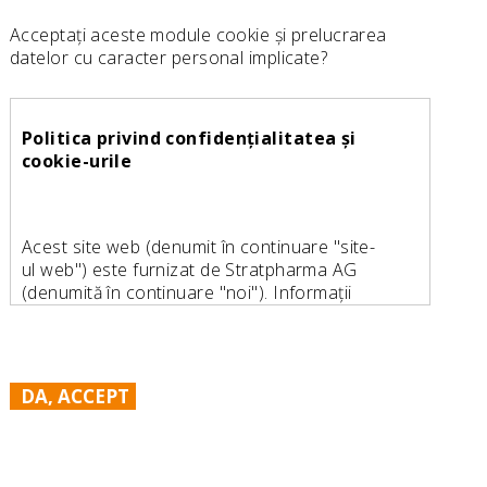
Acceptați aceste module cookie și prelucrarea
datelor cu caracter personal implicate?
Politica privind confidențialitatea și
cookie-urile
Acest site web (denumit în continuare "site-
ul web") este furnizat de Stratpharma AG
(denumită în continuare "noi"). Informații
suplimentare despre Stratpharma AG:
Stratpharma AG
Aeschenvorstadt 57
DA, ACCEPT
CH-4051 Basel
Switzerland
Email: personaldata@stratpharma.com
Telefon: +41 61 691 12 80