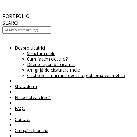
September
2017
Aesthetic Everything Award 2017
PORTFOLIO
SEARCH
Despre cicatrici
Your Cart Is Empty!
Structura pielii
Cum facem cicatrici?
Diferite tipuri de cicatrici
Am grijă de cicatricile mele
Cicatricile - mai mult decât o problemă cosmetică
Strataderm
Eficacitatea clinică
FAQs
Contact
Cumpărați online