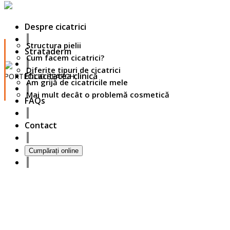
Despre cicatrici
Structura pielii
Strataderm
Cum facem cicatrici?
Diferite tipuri de cicatrici
Eficacitatea clinică
PORTFOLIO
SEARCH
Am grijă de cicatricile mele
Mai mult decât o problemă cosmetică
27
FAQs
October
2017
ISDS Bangkok 2017
Contact
23
October
2017
Dasil 6th World Congress Shanghai 2017
Cumpărați online
22
October
2017
ISSAKS New York 2017
20
October
2017
ABC 15 Arizona
18